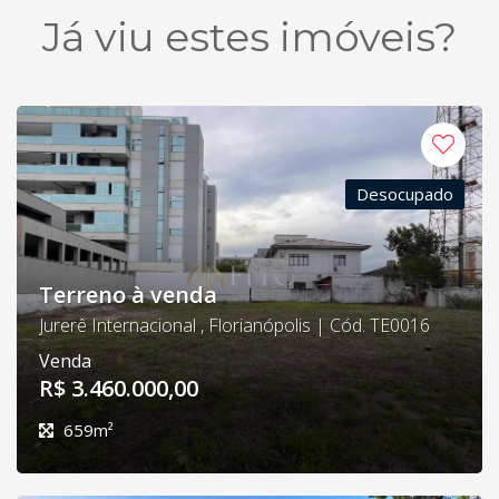
Já viu estes imóveis?
Desocupado
Terreno à venda
Jurerê Internacional , Florianópolis | Cód. TE0016
Venda
R$ 3.460.000,00
659m²