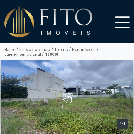
Home
/
Imóveis à venda
/
Terreno
/
Florianópolis
/
Jurerê Internacional
/
TE0018
1/4