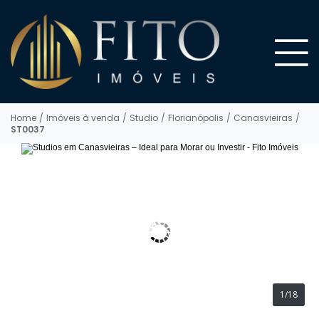
Home
/
Imóveis à venda
/
Studio
/
Florianópolis
/
Canasvieiras
/
ST0037
1/18