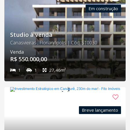
Em construção
Studio à venda
Canasvieiras , Florianópolis | Cód. ST0030
Venda
R$ 550.000,00
1
1
27,46m²
Breve lançamento