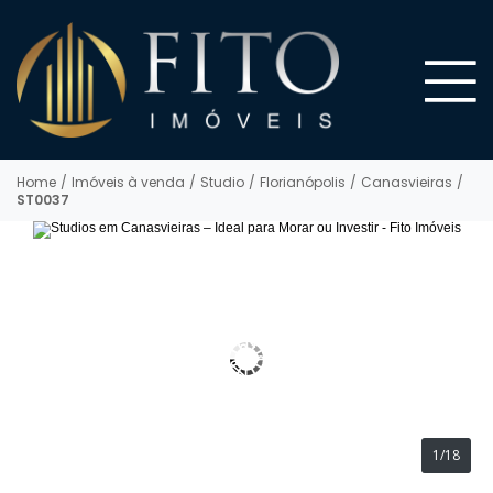
Home
/
Imóveis à venda
/
Studio
/
Florianópolis
/
Canasvieiras
/
ST0037
1/18