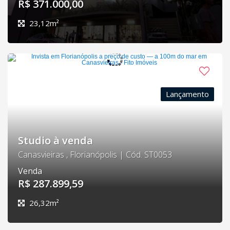
R$ 371.000,00
23,12m²
Lançamento
Studio à venda
Canasvieiras , Florianópolis | Cód. ST0053
Venda
R$ 287.899,59
26,32m²