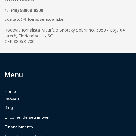
(48) 98809-6300
contato@fitoimoveis.com.br
Rodovia Jornalista Maurício Sirotsky Sobrinho, 5950 - Loja 04
Jurerê, Florianópolis / SC
CEP 88053-700
Menu
Home
Imóveis
Blog
Encomende seu imóvel
Financiamento