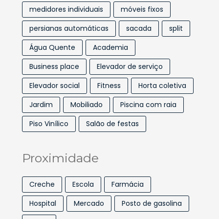
medidores individuais
móveis fixos
persianas automáticas
sacada
split
Água Quente
Academia
Business place
Elevador de serviço
Elevador social
Fitness
Horta coletiva
Jardim
Mobiliado
Piscina com raia
Piso Vinílico
Salão de festas
Proximidade
Creche
Escola
Farmácia
Hospital
Mercado
Posto de gasolina