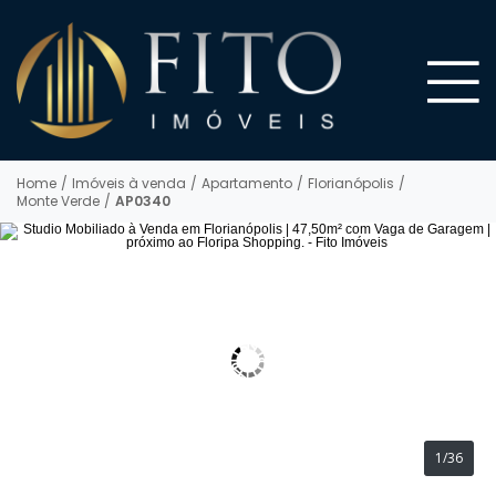
Home
/
Imóveis à venda
/
Apartamento
/
Florianópolis
/
Monte Verde
/
AP0340
1/36