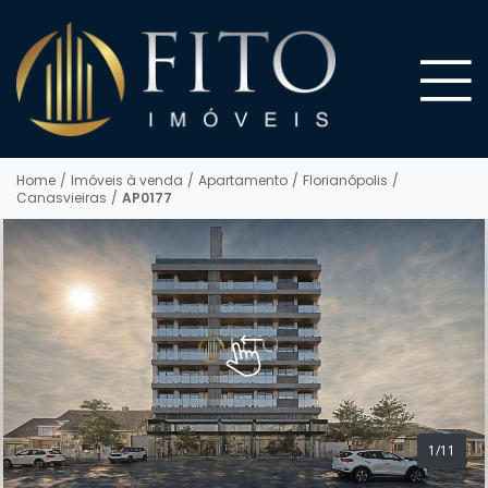
Home
/
Imóveis à venda
/
Apartamento
/
Florianópolis
/
Canasvieiras
/
AP0177
1/11