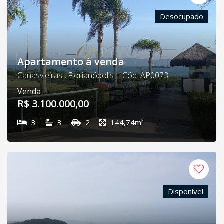
Desocupado
Apartamento à venda
Canasvieiras , Florianópolis | Cód. AP0073
Venda
R$ 3.100.000,00
3
3
2
144,74m²
Disponível