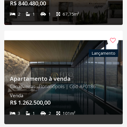
R$ 840.480,00
2
1
1
67,75m²
Lançamento
Apartamento à venda
Canasvieiras , Florianópolis | Cód. AP0186
Venda
R$ 1.262.500,00
3
1
2
101m²