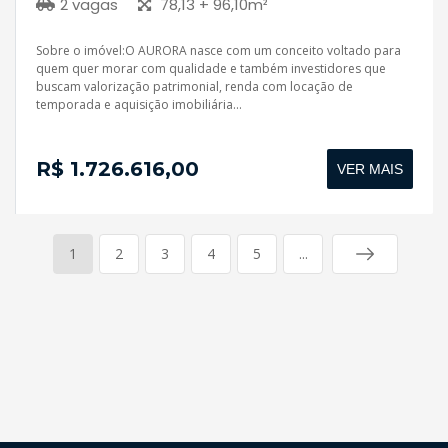
2 vagas
78,13 + 96,10m²
Sobre o imóvel:O AURORA nasce com um conceito voltado para
quem quer morar com qualidade e também investidores que
buscam valorização patrimonial, renda com locação de
temporada e aquisição imobiliária...
R$ 1.726.616,00
VER MAIS
1
2
3
4
5
...