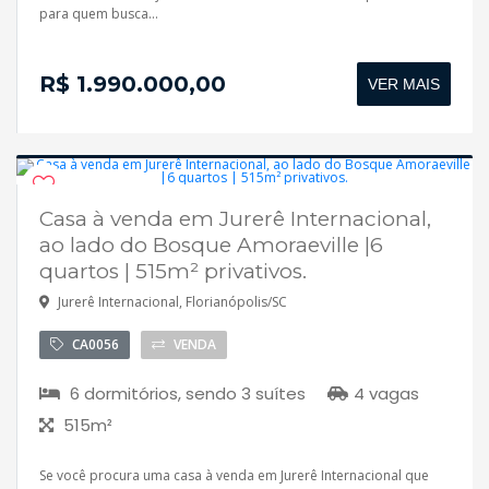
para quem busca...
R$ 1.990.000,00
VER MAIS
Casa à venda em Jurerê Internacional,
Pronto para morar
ao lado do Bosque Amoraeville |6
Aceita financiamento
quartos | 515m² privativos.
Jurerê Internacional, Florianópolis/SC
CA0056
VENDA
6 dormitórios, sendo 3 suítes
4 vagas
515m²
Se você procura uma casa à venda em Jurerê Internacional que