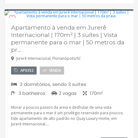
Apartamento à venda em Jurerê
Pronto para morar
Internacional | 170m² | 3 suítes | Vista
Aceita financiamento
permanente para o mar | 50 metros da
pr...
Jurerê Internacional, Florianópolis/SC
AP0352
VENDA
3 dormitórios, sendo 3 suítes
3 banheiros
2 vagas
170m²
Morar a poucos passos da areia e desfrutar de uma vista
permanente para o mar é um privilégio reservado para poucos.
Este apartamento de alto padrão no Quay Luxury Home, em
Jurerê Internacional,...