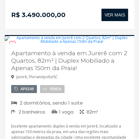
R$ 3.490.000,00
VER MAIS
Apartamento à venda em Jurerê com 2
Disponível
Quartos, 82m² | Duplex Mobiliado a
Aceita financiamento
Apenas 150m da Praia!
Jurerê, Florianópolis/SC
AP0349
VENDA
2 dormitórios, sendo 1 suíte
2 banheiros
1 vaga
82m²
Excelente apartamento duplex à venda em Jurerê, localizado a
apenas 150 metros da praia, em uma das regiões mais
valorizadas e desejadas da cidade. Uma excelente oportunidade