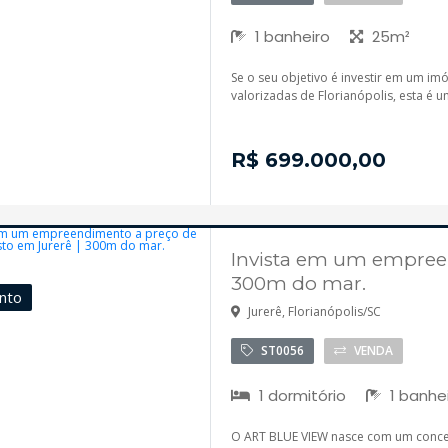
1 banheiro
25m²
Se o seu objetivo é investir em um im
valorizadas de Florianópolis, esta é 
R$ 699.000,00
Invista em um empreen
300m do mar.
nto
Jurerê, Florianópolis/SC
ST0056
VENDA
1 dormitório
1 banhe
O ART BLUE VIEW nasce com um concei