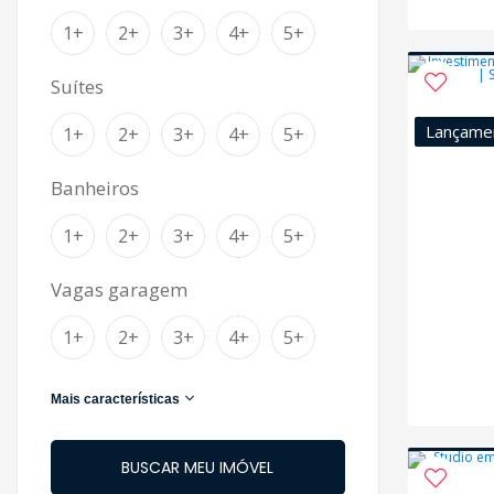
1+
2+
3+
4+
5+
Suítes
Lançame
1+
2+
3+
4+
5+
Banheiros
1+
2+
3+
4+
5+
Vagas garagem
1+
2+
3+
4+
5+
Mais características