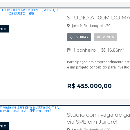
STUDIO Á 100M DO MA
Jurerê, Florianópolis/SC
nto
ST0047
VENDA
1 banheiro
16,86m²
Participação em empreendimento estru
é um projeto concebido para investidor
R$ 455.000,00
Studio com vaga de ga
via SPE em Jurerê!
nto
Jurerê, Florianópolis/SC