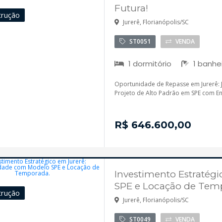
Futura!
trução
Jurerê, Florianópolis/SC
ST0051
VENDA
1 dormitório
1 banhe
Oportunidade de Repasse em Jurerê: J
Projeto de Alto Padrão em SPE com E
R$ 646.600,00
Investimento Estratég
SPE e Locação de Tem
trução
Jurerê, Florianópolis/SC
ST0049
VENDA