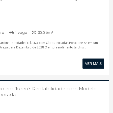
iro
1 vaga
33,35m²
ardins – Unidade Exclusiva com Obras Iniciadas.Posicione-se em um
ntrega para Dezembro de 2028.O empreendimento Jardins...
VER MAIS
ico em Jurerê: Rentabilidade com Modelo
porada.