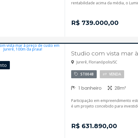
rentabilidade acima da média, o Lumin
R$ 739.000,00
Studio com vista mar à
Jurerê, Florianópolis/SC
nto
ST0048
VENDA
1 banheiro
28m²
Participação em empreendimento estru
é um projeto concebido para investidor
R$ 631.890,00