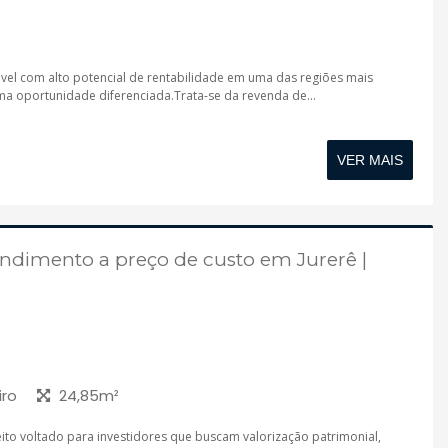
óvel com alto potencial de rentabilidade em uma das regiões mais
uma oportunidade diferenciada.Trata-se da revenda de...
VER MAIS
dimento a preço de custo em Jurerê |
iro
24,85m²
to voltado para investidores que buscam valorização patrimonial,