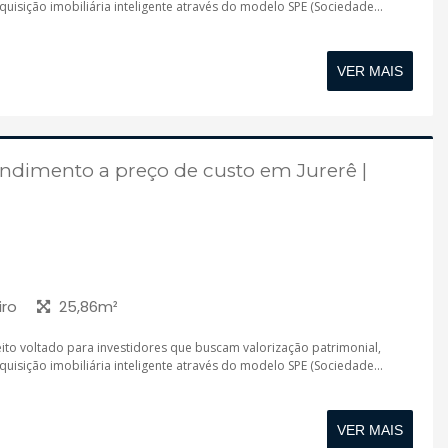
isição imobiliária inteligente através do modelo SPE (Sociedade...
VER MAIS
dimento a preço de custo em Jurerê |
iro
25,86m²
to voltado para investidores que buscam valorização patrimonial,
isição imobiliária inteligente através do modelo SPE (Sociedade...
VER MAIS