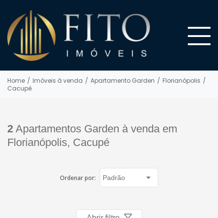
Home
/
Imóveis à venda
/
Apartamento Garden
/
Florianópolis
/
Cacupé
2
Apartamentos Garden à venda em
Florianópolis, Cacupé
Ordenar por:
Abrir filtro