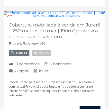
Cobertura mobiliada à venda em Jurerê
Disponível
– 250 metros do mar | 190m² privativos
Aceita financiamento
com jacuzzi e solarium.
Jurerê, Florianópolis/SC
CO0044
VENDA
3 dormitórios
2 banheiros
2 vagas
190m²
Imóvel Pronto para Morar ou Investir: Mobiliado, Face Norte e
com Jacuzzi Privativa.Se você busca uma cobertura em Jurerê
Internacional que combine liquidez imediata e alto padrão de
vida, este...