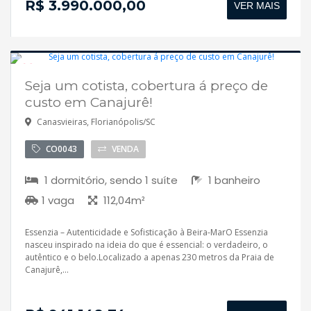
R$ 3.990.000,00
VER MAIS
Seja um cotista, cobertura á preço de
Breve lançamento
custo em Canajurê!
Canasvieiras, Florianópolis/SC
CO0043
VENDA
1 dormitório, sendo 1 suíte
1 banheiro
1 vaga
112,04m²
Essenzia – Autenticidade e Sofisticação à Beira-MarO Essenzia
nasceu inspirado na ideia do que é essencial: o verdadeiro, o
autêntico e o belo.Localizado a apenas 230 metros da Praia de
Canajurê,...