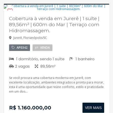
Cobertura à venda em Jurerê | 1 suíte |
Disponível
89,56m² | 600m do Mar | Terraço com
Aceita financiamento
Hidromassagem.
Jurerê, Florianópolis/SC
AP0342
VENDA
1 dormitório, sendo 1 suíte
1 banheiro
2 vagas
89,56m²
Se você procura uma cobertura moderna em Jurerê, com
excelente localização, ambientes integrados e pronta para morar,
esta é uma oportunidade que reúne conforto, estilo e praticidade
em um dos...
R$ 1.160.000,00
VER MAIS