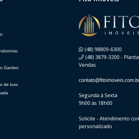
to
(48) 98809-6300
ndomínio
(48) 3879-3200 - Plant
Vendas
o Garden
contato@fitoimoveis.com.b
o de luxo
nada
Segunda à Sexta
9h00 às 18h00
Solicite - Atendimento co
personalizado