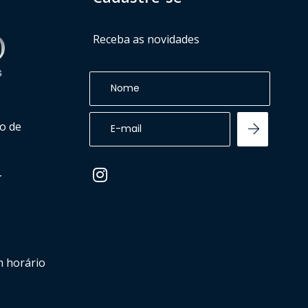
Receba as novidades
ao de
r
m horário