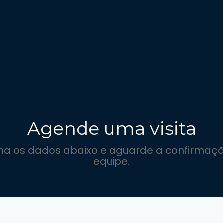
Agende uma visita
cha os dados abaixo e aguarde a confirmaçã
equipe.