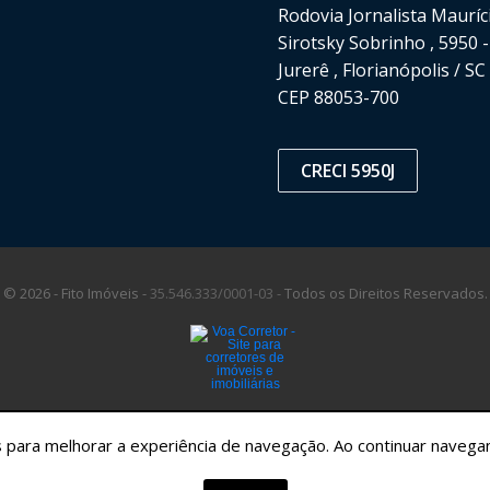
Rodovia Jornalista Mauríc
Sirotsky Sobrinho , 5950 -
Jurerê , Florianópolis / SC
CEP 88053-700
CRECI 5950J
© 2026 - Fito Imóveis -
35.546.333/0001-03 -
Todos os Direitos Reservados.
tes para melhorar a experiência de navegação. Ao continuar nave